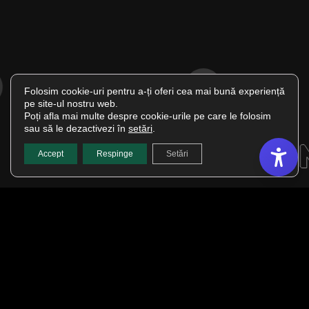
·
·
Folosim cookie-uri pentru a-ți oferi cea mai bună experiență
pe site-ul nostru web.
Poți afla mai multe despre cookie-urile pe care le folosim
sau să le dezactivezi în
setări
.
Accept
Respinge
Setări
(se deschide într