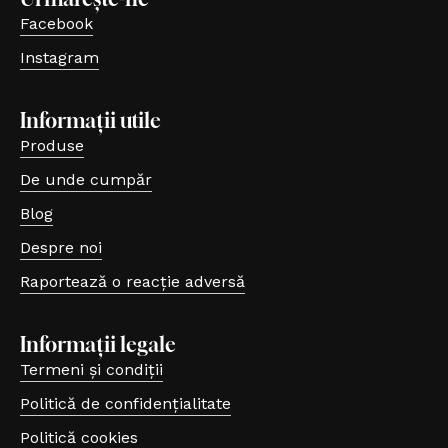
Facebook
(se deschide într-o filă nouă, link extern)
Instagram
(se deschide într-o filă nouă, link extern)
Informații utile
Produse
De unde cumpăr
Blog
Despre noi
Raportează o reacție adversă
(se deschide într-o filă nouă, link extern)
Informații legale
Termeni și condiții
Politică de confidențialitate
Politică cookies