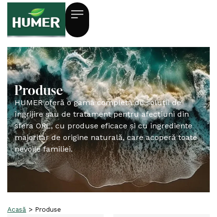
Produse
HUMER oferă o gamă completă de soluții de
îngrijire sau de tratament pentru afecțiuni din
sfera ORL, cu produse eficace și cu ingrediente
majoritar de origine naturală, care acoperă toate
nevoile familiei.
Acasă
>
Produse