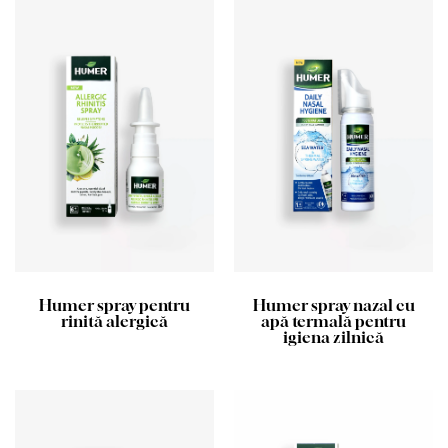
Humer spray pentru
Humer spray nazal cu
rinită alergică
apă termală pentru
igiena zilnică