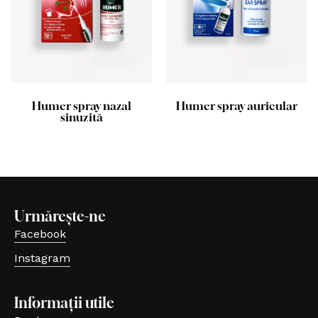
Humer spray nazal
Humer spray auricular
sinuzită
Urmărește-ne
Facebook
(se deschide într-o filă nouă, link extern)
Instagram
(se deschide într-o filă nouă, link extern)
Informații utile