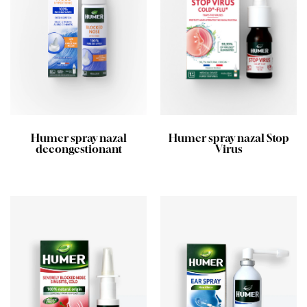
Humer spray nazal
Humer spray nazal Stop
decongestionant
Virus