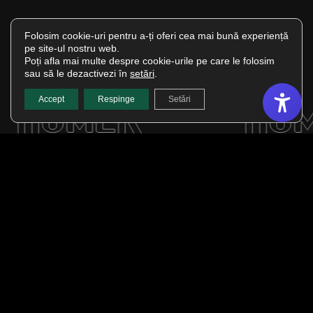
·
Folosim cookie-uri pentru a-ți oferi cea mai bună experiență
pe site-ul nostru web.
Poți afla mai multe despre cookie-urile pe care le folosim
sau să le dezactivezi în
setări
.
Accept
Respinge
Setări
(se deschide într
Copyright © 2026. Humer | Toate drepturile rezervate. Website
(se deschide într-o fi
realizat de
AdSymphony