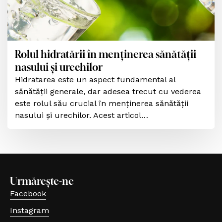
Rolul hidratării în menținerea sănătății
nasului și urechilor
Hidratarea este un aspect fundamental al
sănătății generale, dar adesea trecut cu vederea
este rolul său crucial în menținerea sănătății
nasului și urechilor. Acest articol…
Urmărește-ne
Facebook
(se deschide într-o filă nouă, link extern)
Instagram
(se deschide într-o filă nouă, link extern)