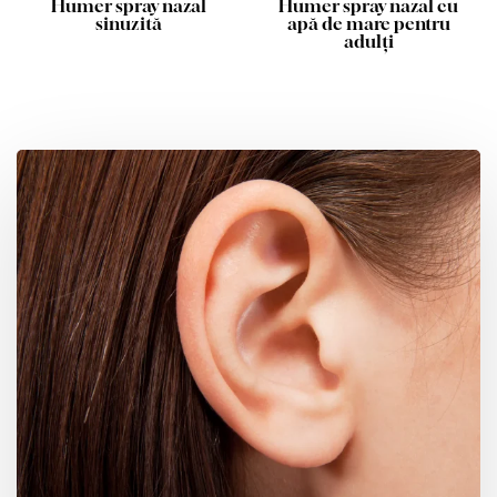
Humer spray nazal
Humer spray nazal cu
sinuzită
apă de mare pentru
adulți