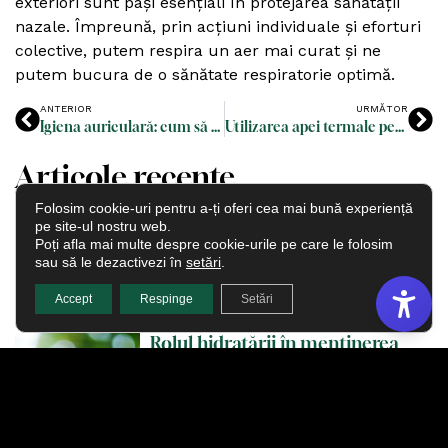
exteriori sunt pași esențiali în protejarea sănătății
nazale. Împreună, prin acțiuni individuale și eforturi
colective, putem respira un aer mai curat și ne
putem bucura de o sănătate respiratorie optimă.
ANTERIOR
URMĂTOR
Igiena auriculară: cum să ne curățăm corect urechile
Utilizarea apei termale pentru o piele și mucoase sănătoase
Articole recente
Tehnici de respirație pentru un
Folosim cookie-uri pentru a-ți oferi cea mai bună experiență
somn odihnitor
pe site-ul nostru web.
Poți afla mai multe despre cookie-urile pe care le folosim
sau să le dezactivezi în
setări
.
Accept
Respinge
Setări
Rolul hidratării în menținerea
sănătății nasului și urechilor