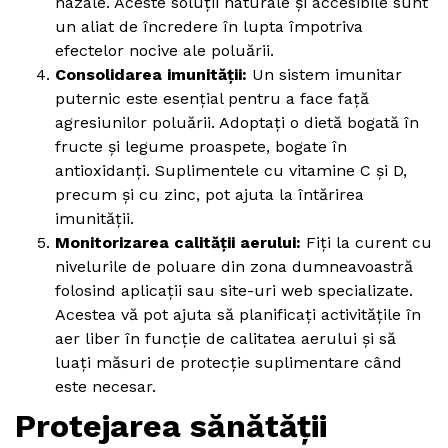
nazale. Aceste soluții naturale și accesibile sunt
un aliat de încredere în lupta împotriva
efectelor nocive ale poluării.
Consolidarea imunității:
Un sistem imunitar
puternic este esențial pentru a face față
agresiunilor poluării. Adoptați o dietă bogată în
fructe și legume proaspete, bogate în
antioxidanți. Suplimentele cu vitamine C și D,
precum și cu zinc, pot ajuta la întărirea
imunității.
Monitorizarea calității aerului:
Fiți la curent cu
nivelurile de poluare din zona dumneavoastră
folosind aplicații sau site-uri web specializate.
Acestea vă pot ajuta să planificați activitățile în
aer liber în funcție de calitatea aerului și să
luați măsuri de protecție suplimentare când
este necesar.
Protejarea sănătății