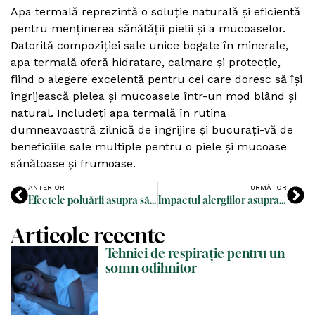
Apa termală reprezintă o soluție naturală și eficientă
pentru menținerea sănătății pielii și a mucoaselor.
Datorită compoziției sale unice bogate în minerale,
apa termală oferă hidratare, calmare și protecție,
fiind o alegere excelentă pentru cei care doresc să își
îngrijească pielea și mucoasele într-un mod blând și
natural. Includeți apa termală în rutina
dumneavoastră zilnică de îngrijire și bucurați-vă de
beneficiile sale multiple pentru o piele și mucoase
sănătoase și frumoase.
ANTERIOR
URMĂTOR
Efectele poluării asupra sănătății nasului și cum să ne protejăm
Impactul alergiilor asupra respirației și soluții de ameliorare
Articole recente
Tehnici de respirație pentru un
somn odihnitor