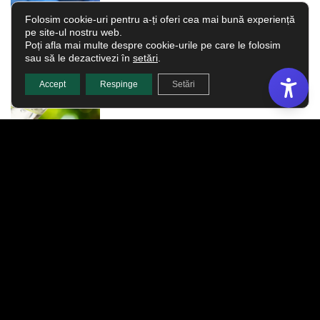
Folosim cookie-uri pentru a-ți oferi cea mai bună experiență
pe site-ul nostru web.
Rolul hidratării în menținerea
Poți afla mai multe despre cookie-urile pe care le folosim
sănătății nasului și urechilor
sau să le dezactivezi în
setări
.
Accept
Respinge
Setări
Impactul alergiilor asupra
respirației și soluții de ameliorare
Efectele poluării asupra sănătății
nasului și cum să ne protejăm