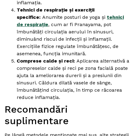
inflamația.
Tehnici de respirație și exerciții
specifice:
Anumite posturi de yoga și
tehnici
de respirație
, cum ar fi Pranayama, pot
îmbunătăți circulația aerului în sinusuri,
diminuând riscul de infecții și inflamații.
Exercițiile fizice regulate îmbunătățesc, de
asemenea, funcția imunitară.
Comprese calde și reci:
Aplicarea alternativă a
compreselor calde și reci pe zona facială poate
ajuta la ameliorarea durerii și a presiunii din
sinusuri. Căldura dilată vasele de sânge,
îmbunătățind circulația, în timp ce răcoarea
reduce inflamația.
Recomandări
suplimentare
Pe lângă metodele menționate mai sus, alte strategii