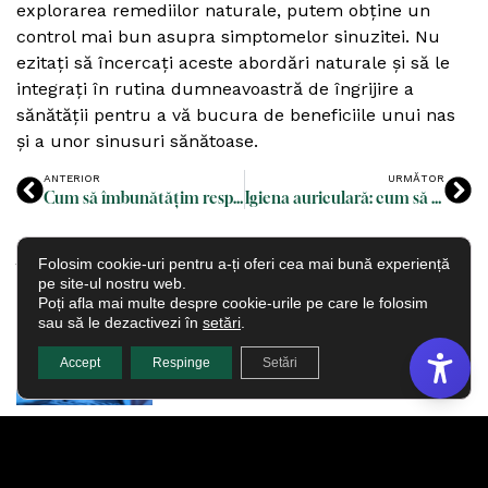
explorarea remediilor naturale, putem obține un
control mai bun asupra simptomelor sinuzitei. Nu
ezitați să încercați aceste abordări naturale și să le
integrați în rutina dumneavoastră de îngrijire a
sănătății pentru a vă bucura de beneficiile unui nas
și a unor sinusuri sănătoase.
ANTERIOR
URMĂTOR
Cum să îmbunătățim respirația folosind soluții saline naturale
Igiena auriculară: cum să ne curățăm corect urechile
Articole recente
Folosim cookie-uri pentru a-ți oferi cea mai bună experiență
Tehnici de respirație pentru un
pe site-ul nostru web.
somn odihnitor
Poți afla mai multe despre cookie-urile pe care le folosim
sau să le dezactivezi în
setări
.
Accept
Respinge
Setări
Rolul hidratării în menținerea
sănătății nasului și urechilor