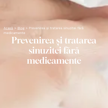
Acasă
>
Blog
>
Prevenirea și tratarea sinuzitei fără
medicamente
Prevenirea și tratarea
sinuzitei fără
medicamente