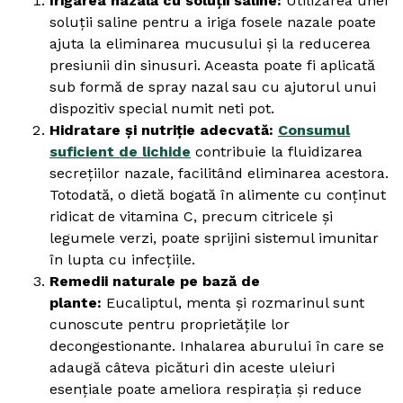
Irigarea nazală cu soluții saline:
Utilizarea unei
soluții saline pentru a iriga fosele nazale poate
ajuta la eliminarea mucusului și la reducerea
presiunii din sinusuri. Aceasta poate fi aplicată
sub formă de spray nazal sau cu ajutorul unui
dispozitiv special numit neti pot.
Hidratare și nutriție adecvată:
Consumul
suficient de lichide
contribuie la fluidizarea
secrețiilor nazale, facilitând eliminarea acestora.
Totodată, o dietă bogată în alimente cu conținut
ridicat de vitamina C, precum citricele și
legumele verzi, poate sprijini sistemul imunitar
în lupta cu infecțiile.
Remedii naturale pe bază de
plante:
Eucaliptul, menta și rozmarinul sunt
cunoscute pentru proprietățile lor
decongestionante. Inhalarea aburului în care se
adaugă câteva picături din aceste uleiuri
esențiale poate ameliora respirația și reduce